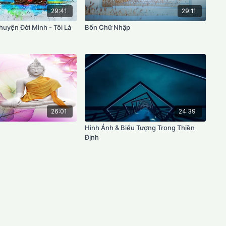
29:41
29:11
huyện Đời Mình - Tôi Là
Bốn Chữ Nhập
26:01
24:39
Hình Ảnh & Biểu Tượng Trong Thiền
Định