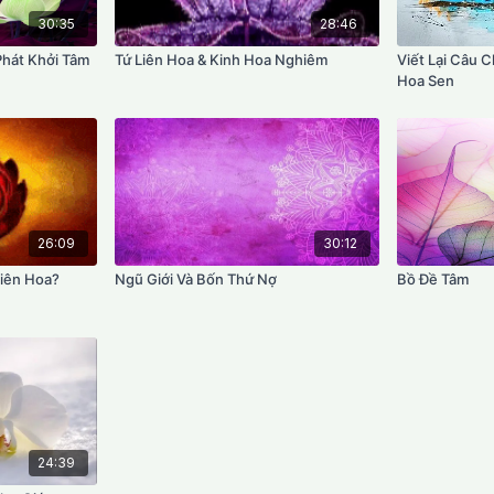
30:35
28:46
Phát Khởi Tâm
Tứ Liên Hoa & Kinh Hoa Nghiêm
Viết Lại Câu C
Hoa Sen
26:09
30:12
Liên Hoa?
Ngũ Giới Và Bốn Thứ Nợ
Bồ Đề Tâm
24:39