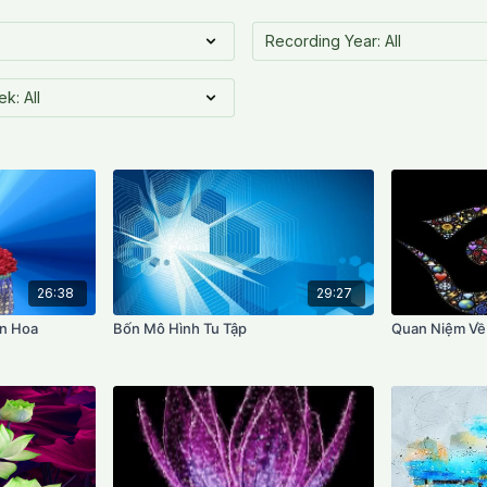
26:38
29:27
ên Hoa
Bốn Mô Hình Tu Tập
Quan Niệm Về