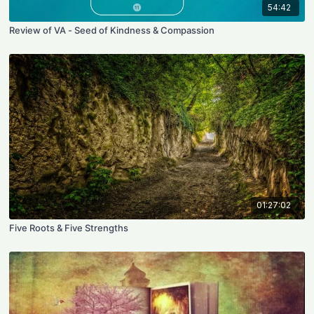
54:42
Review of VA - Seed of Kindness & Compassion
01:27:02
Five Roots & Five Strengths