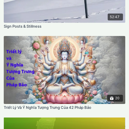
52:47
Sign Posts & Stillness
20
Triết Lý Và Ý Nghĩa Tượng Trưng Của 42 Pháp Bảo