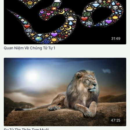
31:49
Quan Niệm Về Chủng Tử Tự 1
47:25
Sư Tử Tần Thân Tam Muội