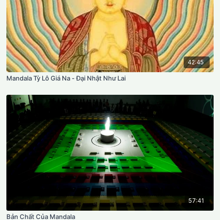
42:45
Mandala Tỳ Lô Giá Na - Đại Nhật Như Lai
57:41
Bản Chất Của Mandala