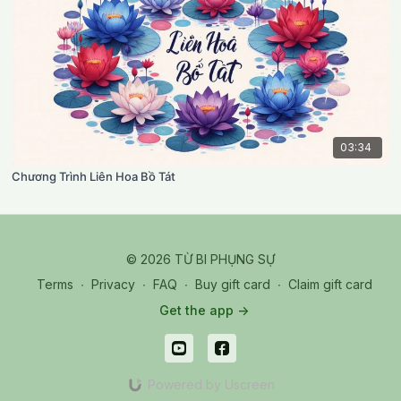
03:34
Chương Trình Liên Hoa Bồ Tát
© 2026 TỪ BI PHỤNG SỰ
Terms
∙
Privacy
∙
FAQ
∙
Buy gift card
∙
Claim gift card
Get the app ->
Powered by Uscreen