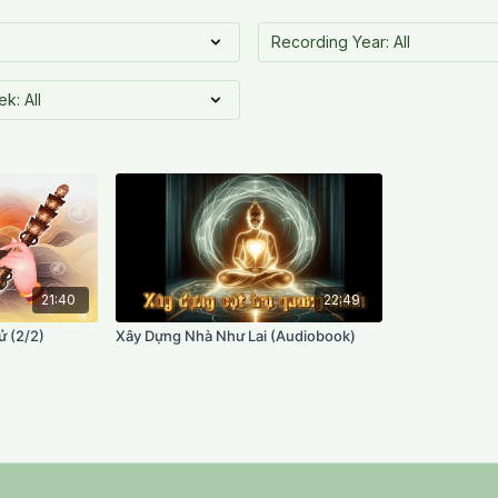
21:40
22:49
ử (2/2)
Xây Dựng Nhà Như Lai (Audiobook)