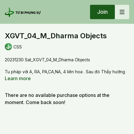
Join
XGVT_04_M_Dharma Objects
CSS
20231230 Sat_XGVT_04_M_Dharma Objects
Tu pháp với A, RA, PA,CA,NA, 4 liên hoa . Sau đó Thầy hướng
dẫn tu pháp bảo loa, phần tu pháp bảo, tâm bảo và tu thiền
Learn more
There are no available purchase options at the
moment. Come back soon!