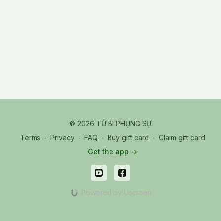
© 2026 TỪ BI PHỤNG SỰ
Terms
∙
Privacy
∙
FAQ
∙
Buy gift card
∙
Claim gift card
Get the app ->
Powered by Uscreen