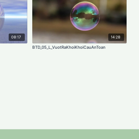
08:17
14:28
BTD_05_L_VuotRaKhoiKhoiCauAnToan