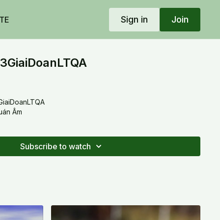
Sign in
Join
TE
3GiaiDoanLTQA
GiaiDoanLTQA
Quán Âm
Subscribe to watch