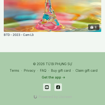
8
BTD - 2023 - Cam Lồ
© 2026 TỪ BI PHỤNG SỰ
Terms
∙
Privacy
∙
FAQ
∙
Buy gift card
∙
Claim gift card
Get the app ->
Powered by Uscreen