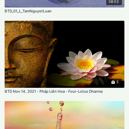
08:03
BTD_01_L_TamNguyetLuan
5
BTD Nov 14, 2021 - Pháp Liên Hoa - Four-Lotus Dharma