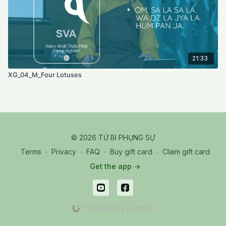
21:33
XG_04_M_Four Lotuses
© 2026 TỪ BI PHỤNG SỰ
Terms
∙
Privacy
∙
FAQ
∙
Buy gift card
∙
Claim gift card
Get the app ->
Powered by Uscreen