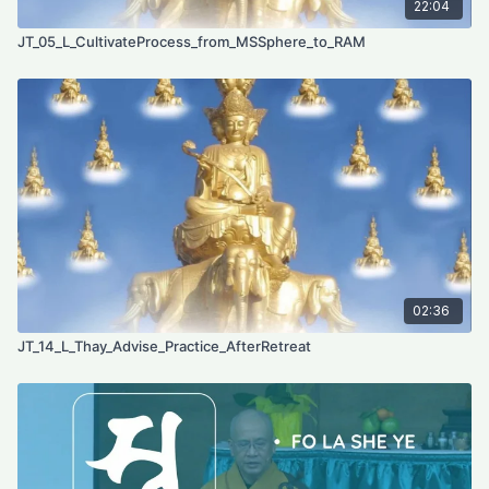
22:04
JT_05_L_CultivateProcess_from_MSSphere_to_RAM
02:36
JT_14_L_Thay_Advise_Practice_AfterRetreat