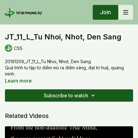
Join
JT_11_L_Tu Nhoi, Nhot, Den Sang
CSS
20191209_JT_11_L_Tu Nhoi, Nhot, Den Sang
Quá trình tu tập từ điểm mù ra điểm sáng, đạt trí huệ, quang
minh.
The cultivation process from blind spot to bright spot or
Learn more
enlighten the light within.
Subscribe to watch
Related Videos