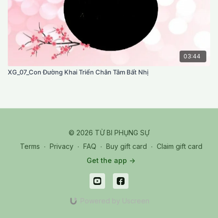
03:44
XG_07_Con Đường Khai Triển Chân Tâm Bất Nhị
© 2026 TỪ BI PHỤNG SỰ
Terms
∙
Privacy
∙
FAQ
∙
Buy gift card
∙
Claim gift card
Get the app ->
Powered by Uscreen