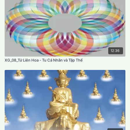
12:36
XG_08_Tứ Liên Hoa - Tu Cá Nhân và Tập Thể