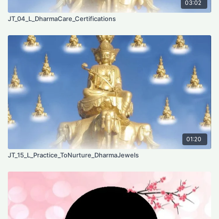
03:02
JT_04_L_DharmaCare_Certifications
01:20
JT_15_L_Practice_ToNurture_DharmaJewels