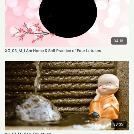
34:16
XG_03_M_I Am Home & Self Practice of Four Lotuses
33:35
XG_01_M_Non-Structural