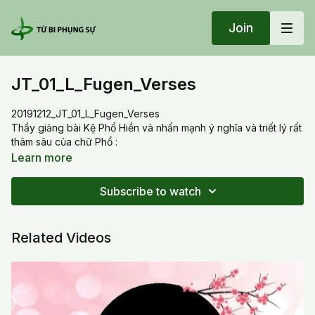
Join
JT_01_L_Fugen_Verses
20191212_JT_01_L_Fugen_Verses
Thầy giảng bài Kệ Phổ Hiền và nhấn mạnh ý nghĩa và triết lý rất
thâm sâu của chữ Phổ :
Phổ Hiền Thân tướng như Hư không
Learn more
Y chân nhi trụ phi quốc độ
Tùy chư chúng sinh tâm sở dục
Subscribe to watch
Thị hiện phổ thân đẳng nhất thiết.
Thay explained the meaning of the Fugen or Samatabhadra
Related Videos
verse that we recite in the meditation to activate the non
dualistic ever- present boundless consciousness : Fugen body
and feature are like empty space, he only dwells on the truth
not in any land, depending on what the heart of living being
desires, then he manifests.