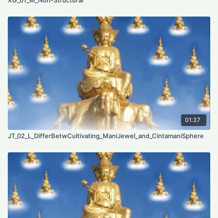
01:37
JT_02_L_DifferBetwCultivating_ManiJewel_and_CintamaniSphere