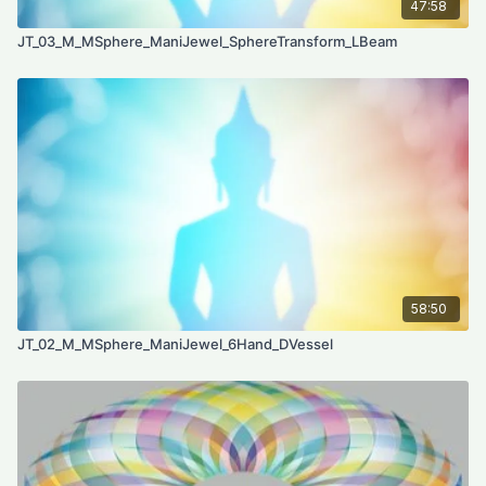
47:58
JT_03_M_MSphere_ManiJewel_SphereTransform_LBeam
58:50
JT_02_M_MSphere_ManiJewel_6Hand_DVessel