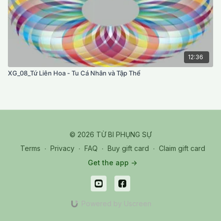
12:36
XG_08_Tứ Liên Hoa - Tu Cá Nhân và Tập Thể
© 2026 TỪ BI PHỤNG SỰ
Terms
∙
Privacy
∙
FAQ
∙
Buy gift card
∙
Claim gift card
Get the app ->
Powered by Uscreen