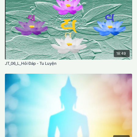
18:49
JT_06_L_Hỏi Đáp - Tu Luyện