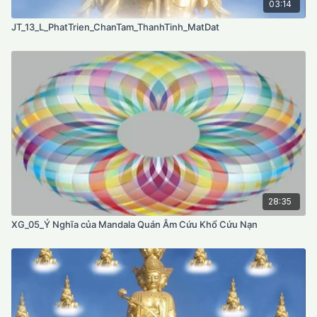
03:14
JT_13_L_PhatTrien_ChanTam_ThanhTinh_MatDat
28:35
XG_05_Ý Nghĩa của Mandala Quán Âm Cứu Khổ Cứu Nạn