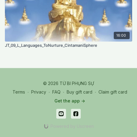
16:00
JT_09_L_Languages_ToNurture_CintamaniSphere
© 2026 TỪ BI PHỤNG SỰ
Terms
∙
Privacy
∙
FAQ
∙
Buy gift card
∙
Claim gift card
Get the app ->
Powered by Uscreen