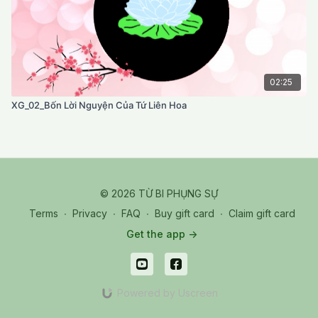
02:25
XG_02_Bốn Lời Nguyện Của Tứ Liên Hoa
© 2026 TỪ BI PHỤNG SỰ
Terms
∙
Privacy
∙
FAQ
∙
Buy gift card
∙
Claim gift card
Get the app ->
Powered by Uscreen