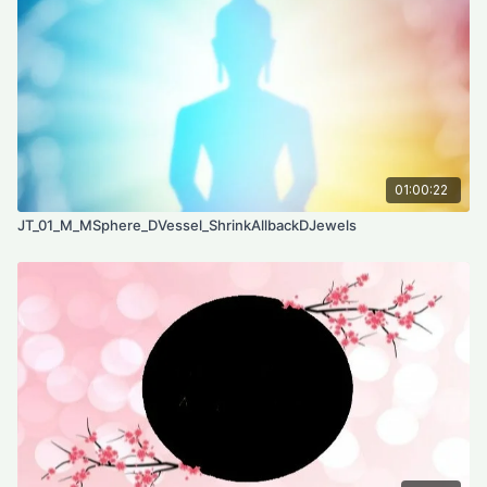
01:00:22
JT_01_M_MSphere_DVessel_ShrinkAllbackDJewels