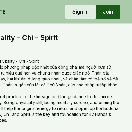
Sign in
Join
TE
ality - Chi - Spirit
itality - Chi - Spirit
t lộ phương pháp độc nhất của dòng phái mà người xưa sử
 tu hiệu quả hơn và chứng nhận đuợc giác ngộ. Thân bất
ạy, hai khí âm dương giao nhau, và chân tâm có thể trở về để
í Thần là gốc của tất cả Thủ Nhãn, của các pháp tu tập khác.
et practice of the lineage and the guidance to do it more
ly. Being physically still, being mentally serene, and brining the
ill help the original energy to return and open up the Buddha
ity, Chi, and Spirit is the key and foundation for 42 Hands &
ces.