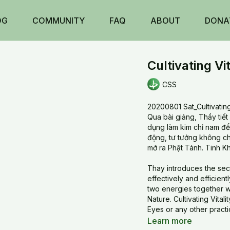
OG
COMMUNITY
FAQ
ABOUT
DONA
Cultivating Vit
CSS
20200801 Sat_Cultivating V
Qua bài giảng, Thầy tiế
dụng làm kim chỉ nam để
động, tư tưởng không ch
mở ra Phật Tánh. Tinh Kh
Thay introduces the secr
effectively and efficient
two energies together w
Nature. Cultivating Vital
Eyes or any other practi
Learn more