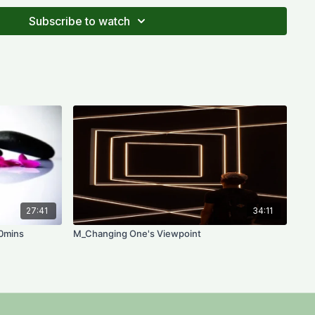
Subscribe to watch
27:41
34:11
30mins
M_Changing One's Viewpoint