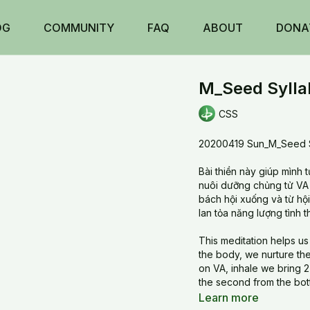
OG
COMMUNITY
FAQ
ABOUT
DONA
M_Seed Syllab
CSS
20200419 Sun_M_Seed Sy
Bài thiền này giúp mình t
nuôi dưỡng chủng tử VA ở
bách hội xuống và từ hội
lan tỏa năng lượng tình 
This meditation helps us
the body, we nurture th
on VA, inhale we bring 
the second from the bott
VA. When we exhale VA 
Learn more