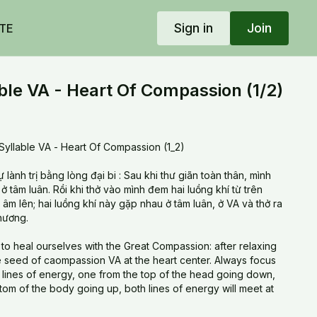
Sign in
Join
TE
le VA - Heart Of Compassion (1/2)
llable VA - Heart Of Compassion (1_2)
ự lành trị bằng lòng đại bi : Sau khi thư giãn toàn thân, mình
 tâm luân. Rồi khi thở vào mình đem hai luồng khí từ trên
 âm lên; hai luồng khí này gặp nhau ở tâm luân, ở VA và thở ra
thương.
 to heal ourselves with the Great Compassion: after relaxing
e seed of caompassion VA at the heart center. Always focus
2 lines of energy, one from the top of the head going down,
om of the body going up, both lines of energy will meet at
emanates waves of compassionate and loving thoughts.