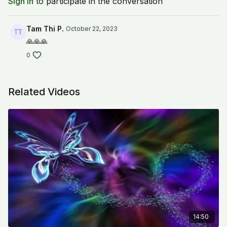
Sign In
to participate in the conversation
Tam Thi P.
October 22, 2023
🙏🙏🙏
0
Related Videos
14:50