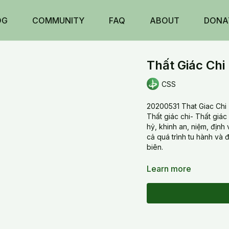
OG
COMMUNITY
FAQ
ABOUT
DONA
Thất Giác Chi 
CSS
20200531 That Giac Chi (
Thất giác chi- Thất giác
hỷ, khinh an, niệm, định
cả quá trình tu hành và đ
biên.
Learn more