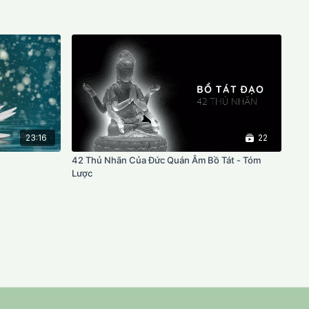
23:16
22
42 Thủ Nhãn Của Đức Quán Âm Bồ Tát - Tóm
Lược