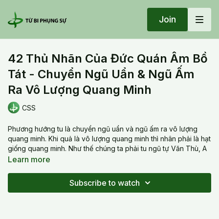
Join
42 Thủ Nhãn Của Đức Quán Âm Bồ
Tát - Chuyển Ngũ Uẩn & Ngũ Ấm
Ra Vô Lượng Quang Minh
CSS
Phương hướng tu là chuyển ngũ uẩn và ngũ ấm ra vô lượng
quang minh. Khi quả là vô lượng quang minh thì nhân phải là hạt
giống quang minh. Như thế chúng ta phải tu ngũ tự Văn Thù, A
RA PA CA NA để chuyển hóa sắc, thọ, tưởng, hành, thức. Khi
Learn more
được nuôi dưỡng thì hạt giống quang minh sẽ trở thành cây vô
lượng quang minh.
Subscribe to watch
20200712 Sun_42 Thủ Nhãn Của Đức Quán Âm Bồ Tát -
Chuyển Ngũ Uẩn & Ngũ Ấm Ra Vô Lượng Quang Minh