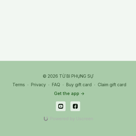
© 2026 TỪ BI PHỤNG SỰ
Terms
∙
Privacy
∙
FAQ
∙
Buy gift card
∙
Claim gift card
Get the app ->
Powered by Uscreen