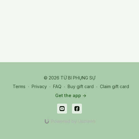
© 2026 TỪ BI PHỤNG SỰ
Terms
∙
Privacy
∙
FAQ
∙
Buy gift card
∙
Claim gift card
Get the app ->
Powered by Uscreen