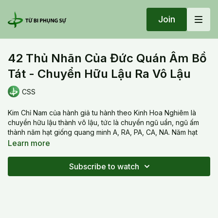
Join
42 Thủ Nhãn Của Đức Quán Âm Bồ
Tát - Chuyển Hữu Lậu Ra Vô Lậu
CSS
Kim Chỉ Nam của hành giả tu hành theo Kinh Hoa Nghiêm là
chuyển hữu lậu thành vô lậu, tức là chuyển ngũ uẩn, ngũ ấm
thành năm hạt giống quang minh A, RA, PA, CA, NA. Năm hạt
giống đó giúp chúng ta lúc nào cũng ở trong ánh sáng. Quang
Learn more
minh lại là biểu tượng của chân tâm và chân tâm thì không
ngừng vận chuyển để chuyển hóa bóng tối ra ánh sáng.
Subscribe to watch
20200712 Sun_42 Thủ Nhãn Của Đức Quán Âm Bồ Tát -
Chuyển Hữu Lậu Ra Vô Lậu