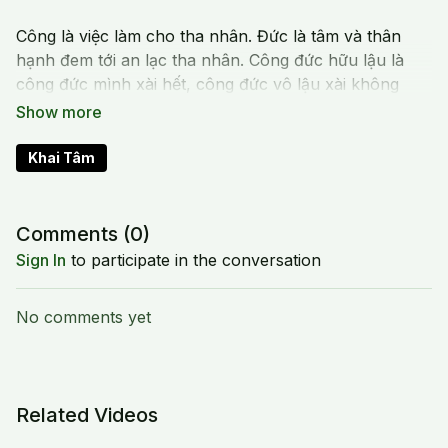
Công là việc làm cho tha nhân. Đức là tâm và thân
hạnh đem tới an lạc tha nhân. Công đức hữu lậu là
công đức mình xài hết, công đức vô lậu xài không
bao giờ hết.
Công đức vô lậu trở thành ba dạng: tâm từ bi tới/vì
chúng sinh, năng lượng tới Pháp Giới, trí huệ tới sự
Khai Tâm
giác ngộ.
Comments (
0
)
Sign In
to participate in the conversation
No comments yet
Related Videos