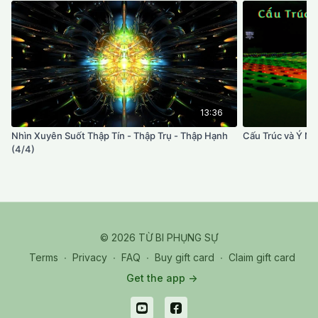
13:36
Nhìn Xuyên Suốt Thập Tín - Thập Trụ - Thập Hạnh
Cấu Trúc và Ý Ng
(4/4)
© 2026 TỪ BI PHỤNG SỰ
Terms
∙
Privacy
∙
FAQ
∙
Buy gift card
∙
Claim gift card
Get the app ->