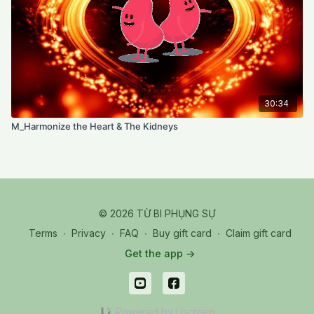
30:34
M_Harmonize the Heart & The Kidneys
© 2026 TỪ BI PHỤNG SỰ
Terms
∙
Privacy
∙
FAQ
∙
Buy gift card
∙
Claim gift card
Get the app ->
Powered by Uscreen