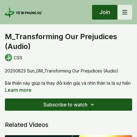
Join
M_Transforming Our Prejudices
(Audio)
CSS
20200823 Sun_GM_Transforming Our Prejudices (Audio)
Bài thiền này giúp ta thay đổi kiến giải và nhìn thân ta là sự hiển
hiện của tâm hồn, của tâm linh, của linh tánh, của sự tự do, tình
Learn more
thương và là năng lượng lành trị.
Subscribe to watch
This meditation helps us to transform our prejudices. We will
see our body as the manifestation of the soul, the spirit, the
freedom, of love and healing.
Related Videos