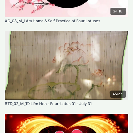
34:16
XG_03_M_I Am Home & Self Practice of Four Lotuses
45:27
BTD_02_M_Tứ Liên Hoa - Four-Lotus 01 - July 31