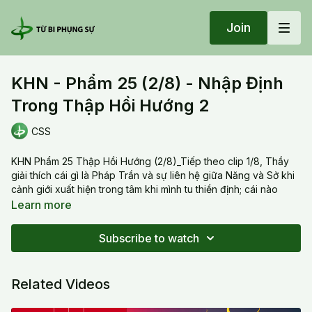
Join
KHN - Phẩm 25 (2/8) - Nhập Định
Trong Thập Hồi Hướng 2
CSS
KHN Phẩm 25 Thập Hồi Hướng (2/8)_Tiếp theo clip 1/8, Thầy
giải thích cái gì là Pháp Trần và sự liên hệ giữa Năng và Sở khi
cảnh giới xuất hiện trong tâm khi mình tu thiền định; cái nào
quan trọng hơn để giúp mình tiến hóa trong thiền định.
Learn more
20200908 Tues_KHN - Phẩm 25 (2/8) - Nhập Định Trong Thập
Subscribe to watch
Hồi Hướng 2
Related Videos