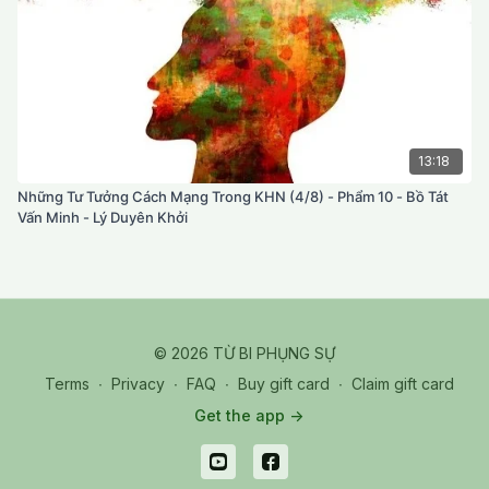
13:18
Những Tư Tưởng Cách Mạng Trong KHN (4/8) - Phẩm 10 - Bồ Tát
Vấn Minh - Lý Duyên Khởi
© 2026 TỪ BI PHỤNG SỰ
Terms
∙
Privacy
∙
FAQ
∙
Buy gift card
∙
Claim gift card
Get the app ->