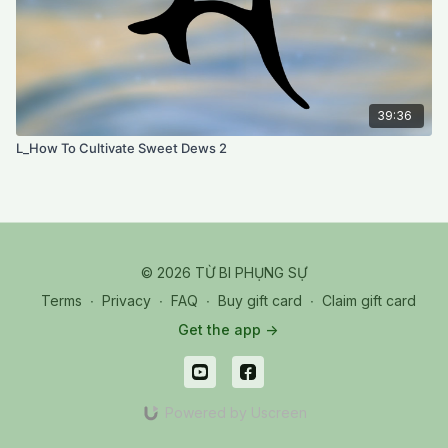
39:36
L_How To Cultivate Sweet Dews 2
© 2026 TỪ BI PHỤNG SỰ
Terms
∙
Privacy
∙
FAQ
∙
Buy gift card
∙
Claim gift card
Get the app ->
Powered by Uscreen