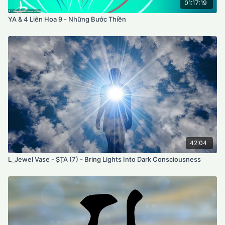
01:17:19
YA & 4 Liên Hoa 9 - Những Bước Thiền
42:04
L_Jewel Vase - ṢṬA (7) - Bring Lights Into Dark Consciousness