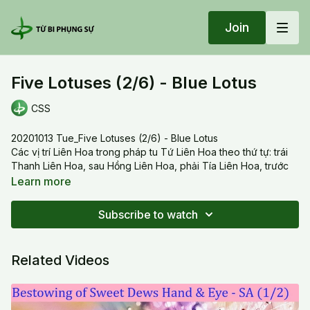
Join
Five Lotuses (2/6) - Blue Lotus
CSS
20201013 Tue_Five Lotuses (2/6) - Blue Lotus
Các vị trí Liên Hoa trong pháp tu Tứ Liên Hoa theo thứ tự: trái
Thanh Liên Hoa, sau Hồng Liên Hoa, phải Tía Liên Hoa, trước
Bạch Liên Hoa, trên Thiên Diệp Bảo Liên. Tu Thanh Liên Hoa
Learn more
mở ra Chân Như Tạng và giúp vãng sanh về tất cả cõi Tịnh Độ.
Lotus positions in the practice of the Four Lotus Dharma are in
Subscribe to watch
order: left side Blue Lotus, back Red Lotus, right side Purple
Lotus, front White Lotus, and above is a Thousand-petaled
Lotus. Blue Lotus represents True Suchness, and it helps us be
Related Videos
reborn in all Pure Lands.