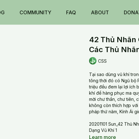
OG
COMMUNITY
FAQ
ABOUT
DONA
42 Thủ Nhãn 
Các Thủ Nhãn
CSS
Tại sao dùng vũ khí tro
tông thời đó có Ngũ bộ 
triệu đều đem lại lợi íc
khí để hàng phục ma quỷ
mời chư thần, chư tiên, 
không còn thích hợp với lối sống hiệ
pháp thứ năm, Kính Ái giú
20201101 Sun_42 Thủ Nh
Dạng Vũ Khí 1
Learn more