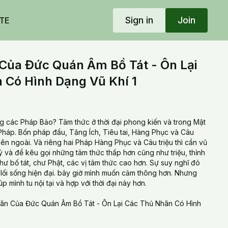
Sign in
Join
TE
Của Đức Quán Âm Bồ Tát - Ôn Lại
 Có Hình Dạng Vũ Khí 1
ng các Pháp Bảo? Tâm thức ở thời đại phong kiến và trong Mật
Pháp. Bốn pháp đầu, Tăng Ích, Tiêu tai, Hàng Phục và Câu
h bên ngoài. Và riêng hai Pháp Hàng Phục và Câu triệu thì cần vũ
 và để kêu gọi những tâm thức thấp hơn cũng như triệu, thỉnh
chư bố tát, chư Phật, các vị tâm thức cao hơn. Sự suy nghĩ đó
n đại. bây giờ mình muốn cảm thông hơn. Nhưng
p mình tu nội tại và hợp với thời đại này hơn.
ãn Của Đức Quán Âm Bồ Tát - Ôn Lại Các Thủ Nhãn Có Hình