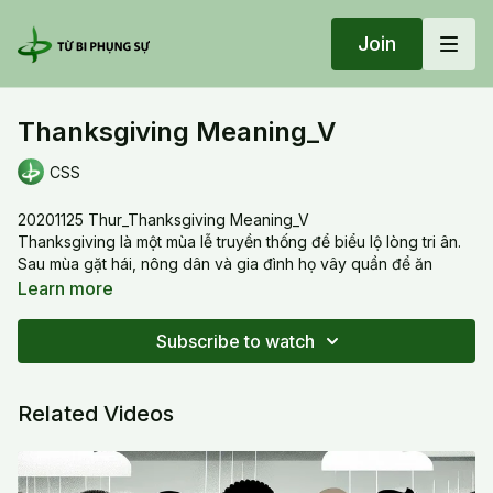
Join
Thanksgiving Meaning_V
CSS
20201125 Thur_Thanksgiving Meaning_V
Thanksgiving là một mùa lễ truyền thống để biểu lộ lòng tri ân.
Sau mùa gặt hái, nông dân và gia đình họ vây quần để ăn
mừng, bày tỏ lòng biết ơn Thượng Đế và trời đất đã ban bố
Learn more
phước lành. Trong Phật Giáo, các vị Bồ Tát Thập Địa trong Phật
Giáo đều bày tỏ lòng tri ân không những chỉ qua sự cho tặng
Subscribe to watch
mà cũng qua sự nhận. Các hành động như bày tỏ tình thương,
bao dung, tha thứ, làm phước có nghĩa là chia sẻ ánh sáng
quang minh; và sự chia sẻ này cũng là một dạng bày tỏ lòng tri
Related Videos
ân.