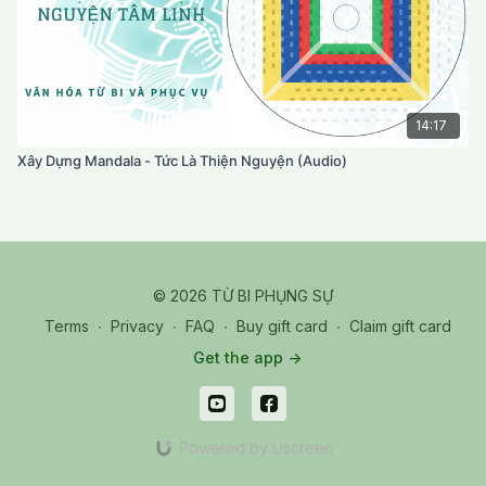
14:17
Xây Dựng Mandala - Tức Là Thiện Nguyện (Audio)
© 2026 TỪ BI PHỤNG SỰ
Terms
∙
Privacy
∙
FAQ
∙
Buy gift card
∙
Claim gift card
Get the app ->
Powered by Uscreen