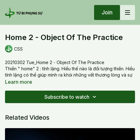
Join
Home 2 - Object Of The Practice
CSS
20210302 Tue_Home 2 - Object Of The Practice
Thiền " home" 2 : tĩnh lặng. Hiểu thế nào là đối tượng thiền. Hiểu
tĩnh lặng có thể giúp mình ra khỏi những vết thương lòng và sự
chiêu cảm đau khổ từ những thành kiến và bóng tối mình tạo ra.
Learn more
practice of meditation home 2: serenity. Understanding the
object of meditation, its benefit in freeing ourselves of our
Subscribe to watch
wounds and darkness.
Related Videos