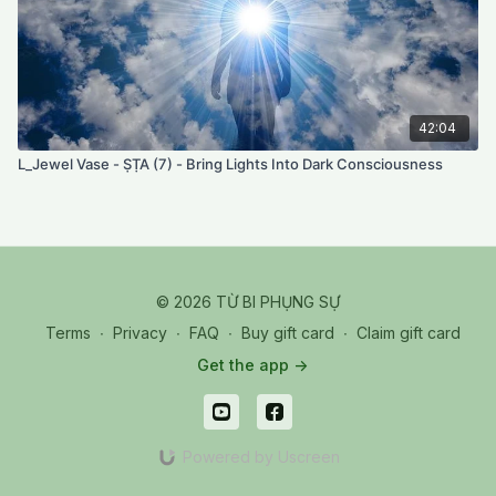
42:04
L_Jewel Vase - ṢṬA (7) - Bring Lights Into Dark Consciousness
© 2026 TỪ BI PHỤNG SỰ
Terms
∙
Privacy
∙
FAQ
∙
Buy gift card
∙
Claim gift card
Get the app ->
Powered by Uscreen