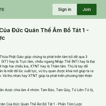
Sign in
Join
TE
Của Đức Quán Thế Âm Bồ Tát 1 -
ợc
 Thừa Phật Giáo giúp chúng ta phát triển tâm bồ đề qua 3
c (XT) hay là Trực tâm, chiều ngang Nhập Thế (NT) hay là Đại
ết hợp hai chiều kia, XTNT hay là Thâm tâm. Thủ là tay để
ãn là mắt để lúc xuất tực, vũ trụ quan được khai mở giúp ta ra
nh. Và thủ nhản hay XTNT giúp ta phát triển phương tiện thiện
ãn được chia làm 4 nhóm: Tam Bảo, Tam Qúy, Tứ Liên-Tứ lộ,
hãn Của Đức Quán Thế Âm Bồ Tát 1 - Phần Tóm Lược