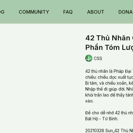
OG
COMMUNITY
FAQ
ABOUT
DONA
42 Thủ Nhãn 
Phần Tóm Lư
CSS
42 thủ nhãn là Pháp Đại
chiều: chiều dọc xuất tụ
Bi tâm, và chiều xoắn, k
Nhập thế đi giúp đời. Nh
khỏi trần lao để thấy tá
xảo.
Để cho dễ nhớ 42 thủ nh
Bát Hộ - Tứ Bình.
20210328 Sun_42 Thủ N