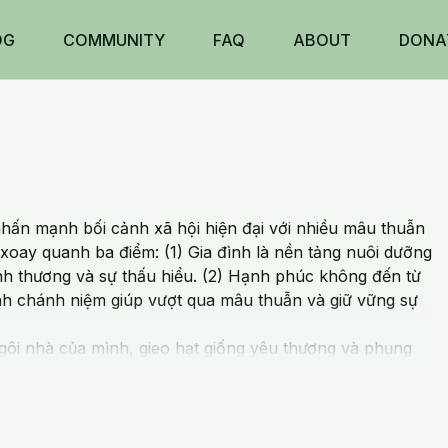
OG
COMMUNITY
FAQ
ABOUT
DONA
hấn mạnh bối cảnh xã hội hiện đại với nhiều mâu thuẫn
 xoay quanh ba điểm: (1) Gia đình là nền tảng nuôi dưỡng
ình thương và sự thấu hiểu. (2) Hạnh phúc không đến từ
hành chánh niệm giúp vượt qua mâu thuẫn và giữ vững sự
gôi nhà của mình, gieo hạt giống yêu thương và phụng
hợp.