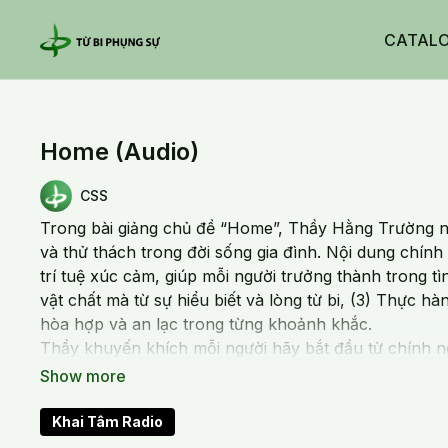
CATAL
Home (Audio)
CSS
Trong bài giảng chủ đề “Home”, Thầy Hằng Trường n
và thử thách trong đời sống gia đình. Nội dung chính
trí tuệ xúc cảm, giúp mỗi người trưởng thành trong t
vật chất mà từ sự hiểu biết và lòng từ bi, (3) Thực 
hòa hợp và an lạc trong từng khoảnh khắc.
Thầy khuyến khích mỗi người hãy bắt đầu từ chính n
sự để xây dựng nền tảng cho một xã hội an vui, hòa 
20210505 Wed_KT683-Home_AUDIO
Khai Tâm Radio