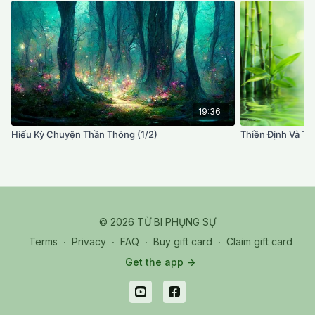
19:36
Hiếu Kỳ Chuyện Thần Thông (1/2)
Thiền Định Và Ta
© 2026 TỪ BI PHỤNG SỰ
Terms
∙
Privacy
∙
FAQ
∙
Buy gift card
∙
Claim gift card
Get the app ->