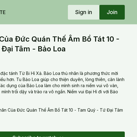
Sign in
Join
TE
Của Đức Quán Thế Âm Bồ Tát 10 -
 Đại Tâm - Bảo Loa
đặc tánh Từ Bi Hỉ Xả. Bảo Loa thủ nhãn là phương thức mời
hiều hơn. Tu Bảo Loa giúp cho thiện duyên, lòng thiên, căn lành
ác dụng của Bảo Loa làm cho mình sinh ra niềm vui vô vàn,
 mình trổi dậy và trào ra vô ngần. Niềm vui Đại Hỉ đi với Bảo
hãn Của Đức Quán Thế Âm Bồ Tát 10 - Tam Quý - Tứ Đại Tâm