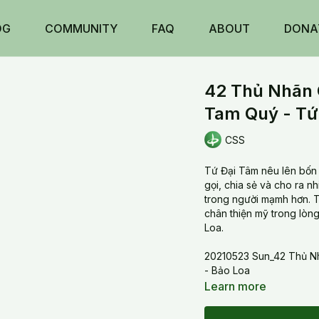
OG
COMMUNITY
FAQ
ABOUT
DONA
42 Thủ Nhãn 
Tam Quý - Tứ
CSS
Tứ Đại Tâm nêu lên bốn 
gọi, chia sẻ và cho ra n
trong người mạmh hơn. T
chân thiện mỹ trong lòng
Loa.
20210523 Sun_42 Thủ N
- Bảo Loa
Learn more