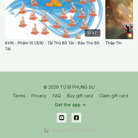
12:47
KHN - Phẩm 10 (3/8) - Tài Thủ Bồ Tát - Bảo Thủ Bồ
Thập Tín
Tát
© 2026 TỪ BI PHỤNG SỰ
Terms
∙
Privacy
∙
FAQ
∙
Buy gift card
∙
Claim gift card
Get the app ->
Powered by Uscreen