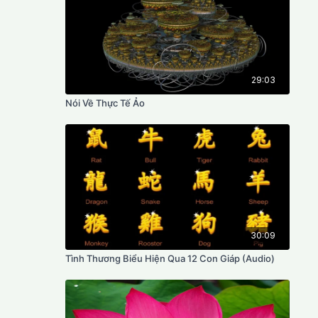
29:03
Nói Về Thực Tế Ảo
30:09
Tình Thương Biểu Hiện Qua 12 Con Giáp (Audio)