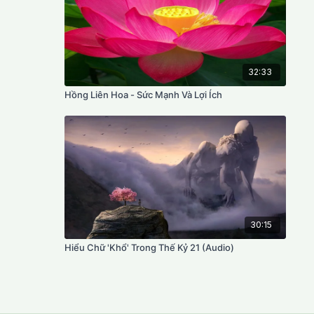
32:33
Hồng Liên Hoa - Sức Mạnh Và Lợi Ích
30:15
Hiểu Chữ 'Khổ' Trong Thế Kỷ 21 (Audio)