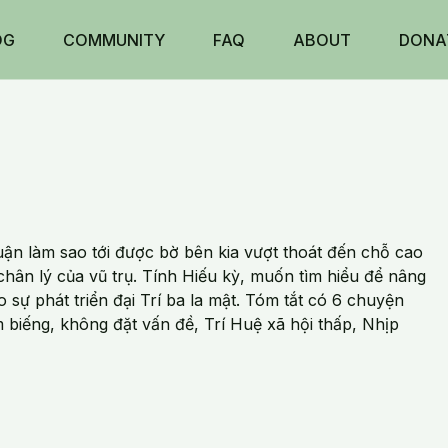
OG
COMMUNITY
FAQ
ABOUT
DONA
luận làm sao tới được bờ bên kia vượt thoát đến chỗ cao
 chân lý của vũ trụ. Tính Hiếu kỳ, muốn tìm hiểu để nâng
 sự phát triển đại Trí ba la mật. Tóm tắt có 6 chuyện
m biếng, không đặt vấn đề, Trí Huệ xã hội thấp, Nhịp