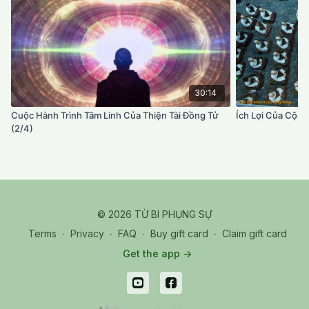
30:14
Cuộc Hành Trình Tâm Linh Của Thiện Tài Đồng Tử
Ích Lợi Của Cộng
(2/4)
© 2026 TỪ BI PHỤNG SỰ
Terms
∙
Privacy
∙
FAQ
∙
Buy gift card
∙
Claim gift card
Get the app ->