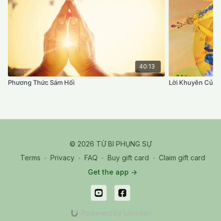
40:13
Phương Thức Sám Hối
Lời Khuyên Của Đ
© 2026 TỪ BI PHỤNG SỰ
Terms
∙
Privacy
∙
FAQ
∙
Buy gift card
∙
Claim gift card
Get the app ->
Powered by Uscreen