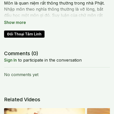
Môn là quan niệm rất thông thường trong nhà Phật.
Nhập môn theo nghĩa thông thường là vỡ lòng, bắt
đầu học một môn gì đó. Suy luận của chữ môn rất
quan trọng trong cuộc sống của con người, làm thay
đổi trạng thái, chuyển biến cảnh giới. Khi nhập môn đi
vào mạng lưới quan hệ trong một cộng đồng, ta phải
Đối Thoại Tâm Linh
tự mở cánh cửa cảm thông, hài hòa, ấm áp, nhẹ
nhàng trong tâm mình thì mới chiêu cảm được mạng
lưới tương ưng của cộng đồng.
Comments (
0
)
Sign In
to participate in the conversation
No comments yet
Related Videos