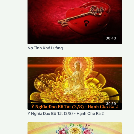
30:43
Nợ Tình Khó Lường
30:59
Ý Nghĩa Đạo Bồ Tát (2/8) - Hạnh Cho Ra 2