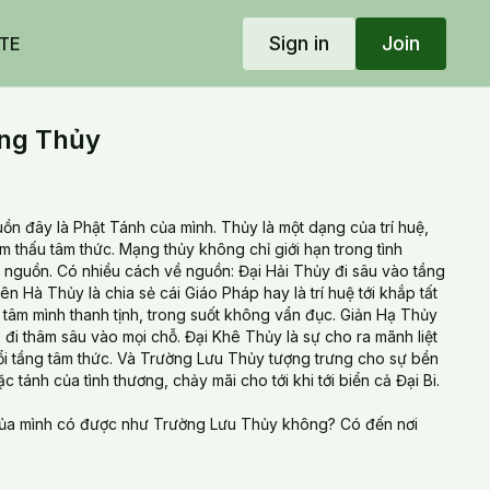
Sign in
Join
TE
ng Thủy
ồn đây là Phật Tánh của mình. Thủy là một dạng của trí huệ,
m thấu tâm thức. Mạng thủy không chỉ giới hạn trong tình
 nguồn. Có nhiều cách về nguồn: Đại Hải Thủy đi sâu vào tầng
ên Hà Thủy là chia sẻ cái Giáo Pháp hay là trí huệ tới khắp tất
 tâm mình thanh tịnh, trong suốt không vẩn đục. Giản Hạ Thủy
 nó đi thâm sâu vào mọi chỗ. Đại Khê Thủy là sự cho ra mãnh liệt
ổi tầng tâm thức. Và Trường Lưu Thủy tượng trưng cho sự bền
c tánh của tình thương, chảy mãi cho tới khi tới biển cả Đại Bi.
ủa mình có được như Trường Lưu Thủy không? Có đến nơi
 Mạng Thủy