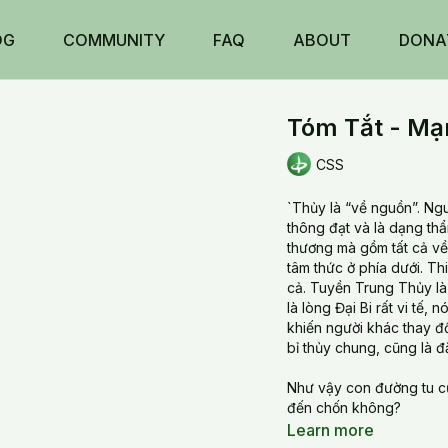
OG
COMMUNITY
FAQ
ABOUT
DONA
Tóm Tắt - Mạ
CSS
`Thủy là “về nguồn”. Ngu
thông đạt và là dạng thẩ
thương mà gồm tất cả về
tâm thức ở phía dưới. Thi
cả. Tuyền Trung Thủy là
là lòng Đại Bi rất vi tế,
khiến người khác thay đ
bỉ thủy chung, cũng là đặ
Như vậy con đường tu c
đến chốn không?
Learn more
20211116 Tue_Tóm Tắt -