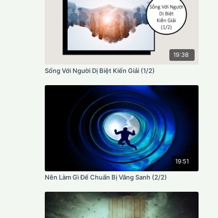
19:38
Sống Với Người Dị Biệt Kiến Giải (1/2)
19:51
Nên Làm Gì Để Chuẩn Bị Vãng Sanh (2/2)