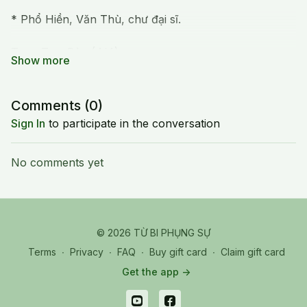
* Phổ Hiền, Văn Thù, chư đại sĩ.
Tụng Tam Bảo (4/4)
Comments (
0
)
Sign In
to participate in the conversation
No comments yet
© 2026 TỪ BI PHỤNG SỰ
Terms
∙
Privacy
∙
FAQ
∙
Buy gift card
∙
Claim gift card
Get the app ->