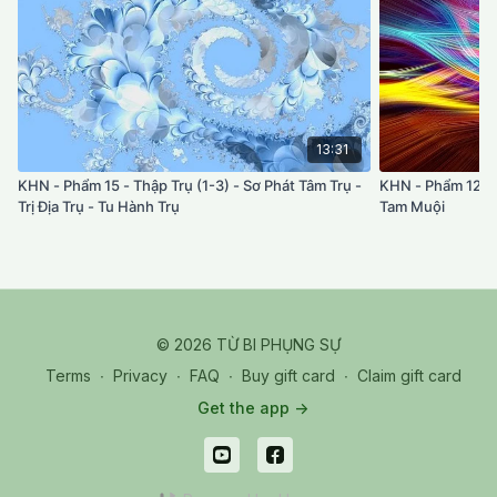
13:31
KHN - Phẩm 15 - Thập Trụ (1-3) - Sơ Phát Tâm Trụ -
KHN - Phẩm 12-5
Trị Địa Trụ - Tu Hành Trụ
Tam Muội
© 2026 TỪ BI PHỤNG SỰ
Terms
∙
Privacy
∙
FAQ
∙
Buy gift card
∙
Claim gift card
Get the app ->