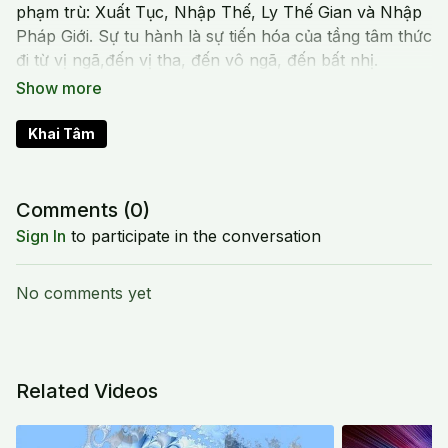
phạm trù: Xuất Tục, Nhập Thế, Ly Thế Gian và Nhập
Pháp Giới. Sự tu hành là sự tiến hóa của tầng tâm thức
đi từ vị ngã,đến vị tha, đến vô ngã, đến bất nhị.
Mô hình thứ nhất đi từ Xuất Tục tới Ly Thế Gian: Tu
thiền đến khi thân tâm hợp nhất và trở thành quang
minh vô lượng gọi là Tam Muội, lúc đó mình đi vào
Khai Tâm
cảnh giới Ly Thế Gian.
Mô hình thứ hai: thể nhập vào Pháp Giới, vũ trụ quang
minh. Chuyển hóa mạng lưới nhân duyên thành mạng
Comments (
0
)
lưới quang minh.
Sign In
to participate in the conversation
No comments yet
Related Videos