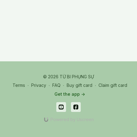
Định nghĩa phương tiện thiện xảo và tầm quan trọng của nó
trong con đường tu.
Câu khẳng định cho 4 tầng tâm thức: vị ngã, vị tha, vô ngã và
châm tâm.
© 2026 TỪ BI PHỤNG SỰ
Terms
∙
Privacy
∙
FAQ
∙
Buy gift card
∙
Claim gift card
Get the app ->
Powered by Uscreen