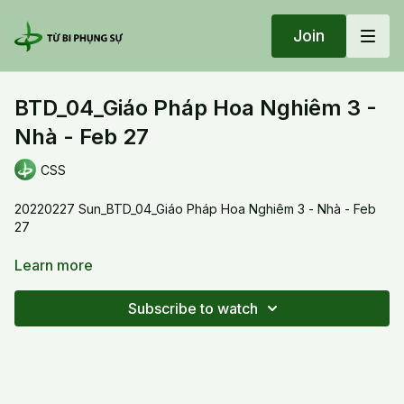
Join
BTD_04_Giáo Pháp Hoa Nghiêm 3 -
Nhà - Feb 27
CSS
20220227 Sun_BTD_04_Giáo Pháp Hoa Nghiêm 3 - Nhà - Feb
27
Bài giảng về các đề tài:
Learn more
Lý do tu Xuất Tục vầ Nhập Thế;
Subscribe to watch
Giải thích về con đường tu, ý nghĩa của sứ mạng và nhà
Các bước trong quá trình tu tập từ Thập Trụ, Thập Hạnh, Thập
Hồi Hướng, đến Thập Địa.