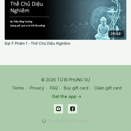
26:43
Đại Ý Phẩm 1 - Thế Chủ Diệu Nghiêm
© 2026 TỪ BI PHỤNG SỰ
Terms
∙
Privacy
∙
FAQ
∙
Buy gift card
∙
Claim gift card
Get the app ->
Powered by Uscreen