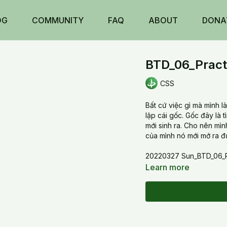
OG
COMMUNITY
FAQ
ABOUT
DONA
BTD_06_Pract
CSS
Bất cứ việc gì mà mình là
lập cái gốc. Gốc đây là t
mới sinh ra. Cho nên mìn
của mình nó mới mở ra đ
20220327 Sun_BTD_06_Pr
Learn more