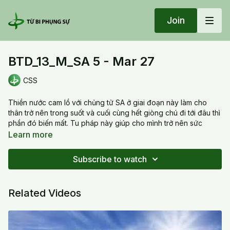
Join
BTD_13_M_SA 5 - Mar 27
CSS
Thiền nước cam lồ với chủng tử SA ở giai đoạn này làm cho
thân trở nên trong suốt và cuối cùng hết giòng chú đi tới đâu thì
phần đó biến mất. Tu pháp này giúp cho mình trở nên sức
mạnh thiện tánh, sức mạnh lành trị và sức mạnh chuyển hóa
Learn more
This meditation with the seed of light SA will flow sweet dews
Subscribe to watch
down and make the body become transparent and at the last
step, the flow of the mantra will dissolve all parts of the body.
Cultivate this dharma help us to become the force of
Related Videos
goodness, of healing and transformation
20220327 Sun_BTD_13_M_SA 5 - Mar 27