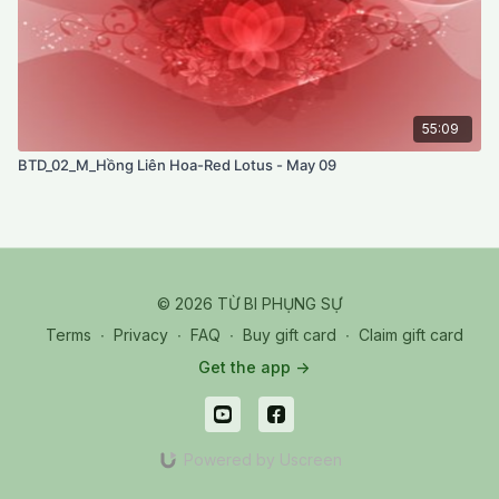
55:09
BTD_02_M_Hồng Liên Hoa-Red Lotus - May 09
© 2026 TỪ BI PHỤNG SỰ
Terms
∙
Privacy
∙
FAQ
∙
Buy gift card
∙
Claim gift card
Get the app ->
Powered by Uscreen