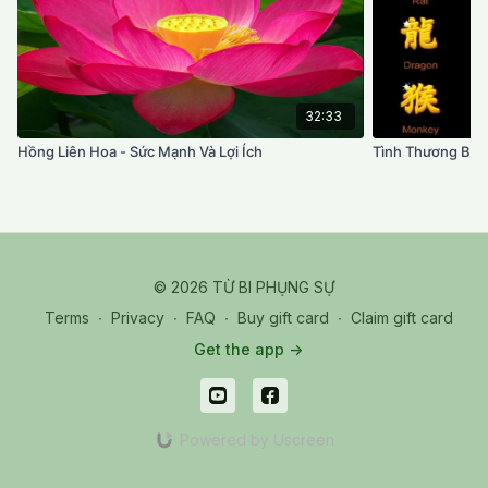
32:33
Hồng Liên Hoa - Sức Mạnh Và Lợi Ích
Tình Thương Biểu
© 2026 TỪ BI PHỤNG SỰ
Terms
∙
Privacy
∙
FAQ
∙
Buy gift card
∙
Claim gift card
Get the app ->
Powered by Uscreen