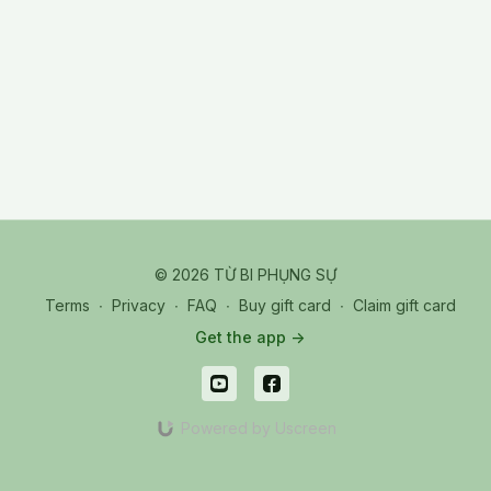
© 2026 TỪ BI PHỤNG SỰ
Terms
∙
Privacy
∙
FAQ
∙
Buy gift card
∙
Claim gift card
Get the app ->
Powered by Uscreen