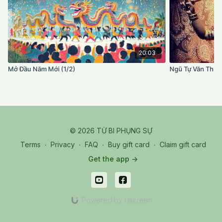
20:03
Mở Đầu Năm Mới (1/2)
Ngũ Tự Văn Thù (
© 2026 TỪ BI PHỤNG SỰ
Terms
∙
Privacy
∙
FAQ
∙
Buy gift card
∙
Claim gift card
Get the app ->
Powered by Uscreen