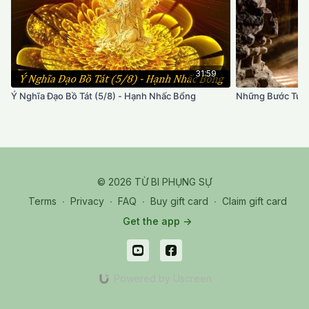
31:59
Ý Nghĩa Đạo Bồ Tát (5/8) - Hạnh Nhấc Bổng
Những Bước Tu H
© 2026 TỪ BI PHỤNG SỰ
Terms
∙
Privacy
∙
FAQ
∙
Buy gift card
∙
Claim gift card
Get the app ->
Powered by Uscreen