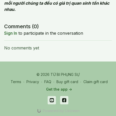
mỗi người chúng ta đều có giá trị quan sinh tồn khác
nhau.
Comments (
0
)
Sign In
to participate in the conversation
No comments yet
© 2026 TỪ BI PHỤNG SỰ
Terms
∙
Privacy
∙
FAQ
∙
Buy gift card
∙
Claim gift card
Get the app ->
Powered by Uscreen