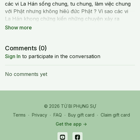
các vi La Hán sống chung, tu chung, làm việc chung
với Phật nhưng không hiêủ đức Phật ? Vì sao các vi
La Hán khọng chứng kiến những chuyện xảy ra
quang Phât? Thế nào là Không cầu giaỉ thoát cho
chính mình, chỉ mong chúng sinh đắc an lac.
Comments (
0
)
Sign In
to participate in the conversation
No comments yet
© 2026 TỪ BI PHỤNG SỰ
Terms
∙
Privacy
∙
FAQ
∙
Buy gift card
∙
Claim gift card
Get the app ->